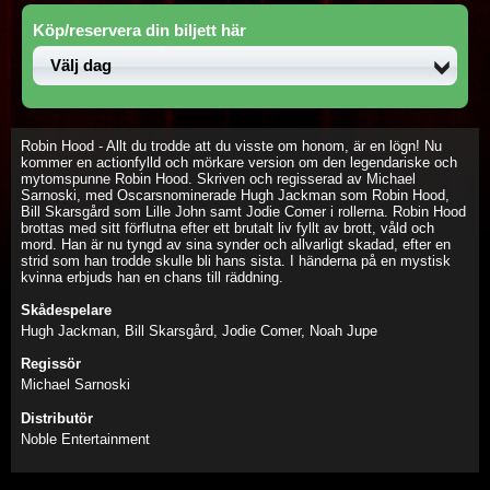
Köp/reservera din biljett här
Robin Hood - Allt du trodde att du visste om honom, är en lögn! Nu
kommer en actionfylld och mörkare version om den legendariske och
mytomspunne Robin Hood. Skriven och regisserad av Michael
Sarnoski, med Oscarsnominerade Hugh Jackman som Robin Hood,
Bill Skarsgård som Lille John samt Jodie Comer i rollerna. Robin Hood
brottas med sitt förflutna efter ett brutalt liv fyllt av brott, våld och
mord. Han är nu tyngd av sina synder och allvarligt skadad, efter en
strid som han trodde skulle bli hans sista. I händerna på en mystisk
kvinna erbjuds han en chans till räddning.
Skådespelare
Hugh Jackman, Bill Skarsgård, Jodie Comer, Noah Jupe
Regissör
Michael Sarnoski
Distributör
Noble Entertainment