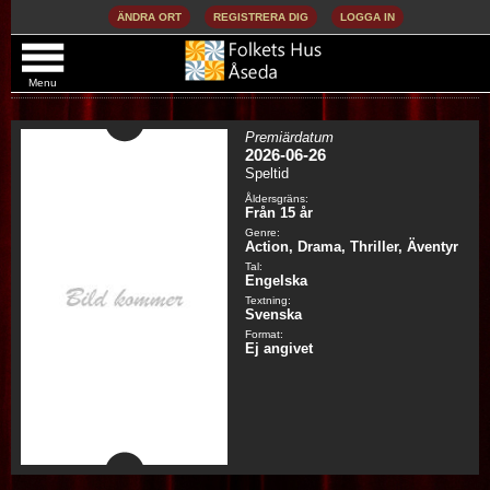
ÄNDRA ORT
REGISTRERA DIG
LOGGA IN
THE DEATH OF ROBIN HOOD (SV. TXT) (ENG.
TAL)
Menu
Premiärdatum
2026-06-26
Speltid
Åldersgräns:
Från 15 år
Genre:
Action, Drama, Thriller, Äventyr
Tal:
Engelska
Textning:
Svenska
Format:
Ej angivet